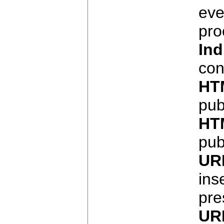
eve
pro
Ind
con
HT
pub
HT
pub
UR
ins
pre
UR