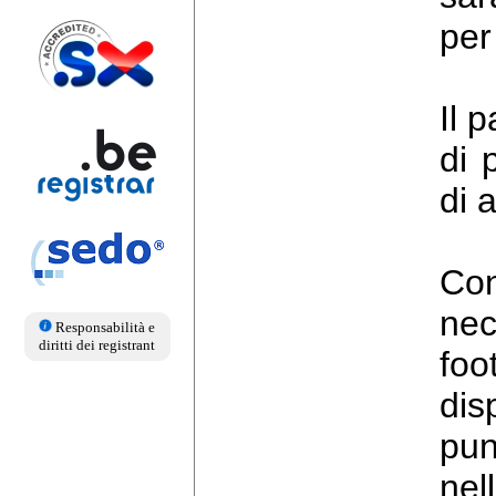
per 
Il 
di 
di 
Co
nec
Responsabilità e
diritti dei registrant
foo
dis
pun
nel