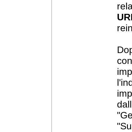
rel
UR
rein
Do
co
im
l'i
imp
dal
"Ge
"Su