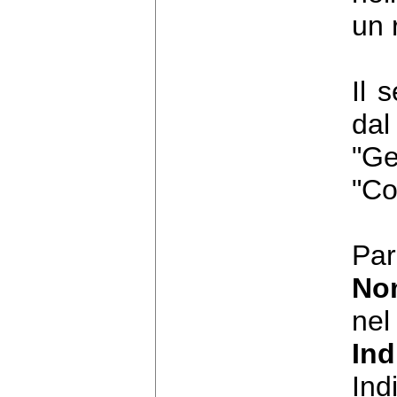
un 
Il 
dal
"Ge
"Co
Par
No
nel
Ind
Ind