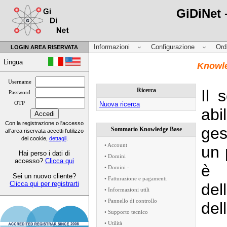
GiDiNet 
Informazioni
Configurazione
Ord
LOGIN AREA RISERVATA
Lingua
Knowle
Username
Ricerca
Il 
Password
OTP
Nuova ricerca
abi
Con la registrazione o l'accesso
ges
Sommario Knowledge Base
all'area riservata accetti l'utilizzo
dei cookie,
dettagli
.
• Account
un 
Hai perso i dati di
• Domini
accesso?
Clicca qui
è 
• Domini -
Sei un nuovo cliente?
• Fatturazione e pagamenti
Clicca qui per registrarti
de
• Informazioni utili
• Pannello di controllo
del
• Supporto tecnico
• Utilità