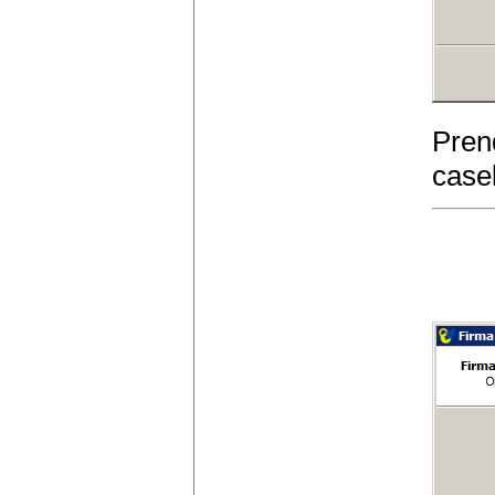
Pren
casel