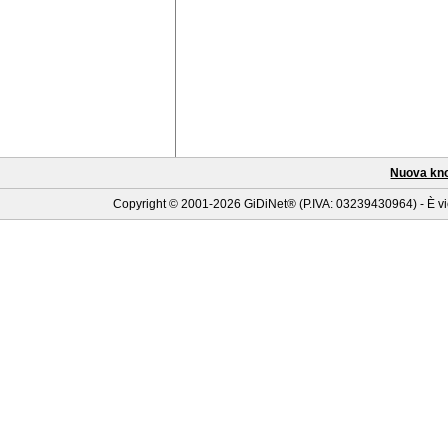
Nuova kn
Copyright © 2001-2026 GiDiNet® (P.IVA: 03239430964) - È viet