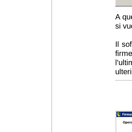
A qu
si vu
Il so
firme
l'ult
ulter