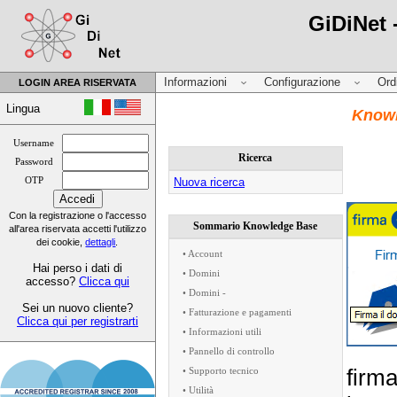
GiDiNet 
Informazioni
Configurazione
Ord
LOGIN AREA RISERVATA
Lingua
Knowl
Username
Ricerca
Password
OTP
Nuova ricerca
Con la registrazione o l'accesso
Sommario Knowledge Base
all'area riservata accetti l'utilizzo
dei cookie,
dettagli
.
• Account
Hai perso i dati di
• Domini
accesso?
Clicca qui
• Domini -
Sei un nuovo cliente?
• Fatturazione e pagamenti
Clicca qui per registrarti
• Informazioni utili
• Pannello di controllo
firma
• Supporto tecnico
• Utilità