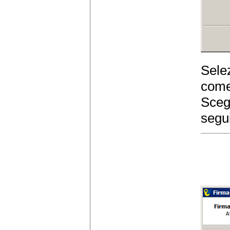
Selez
come"
Sceg
segui