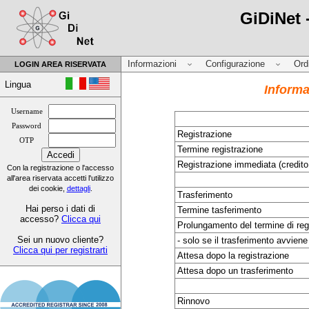
GiDiNet 
Informazioni
Configurazione
Ord
LOGIN AREA RISERVATA
Lingua
Informa
Username
Password
Registrazione
OTP
Termine registrazione
Registrazione immediata (credit
Con la registrazione o l'accesso
all'area riservata accetti l'utilizzo
dei cookie,
dettagli
.
Trasferimento
Hai perso i dati di
Termine tasferimento
accesso?
Clicca qui
Prolungamento del termine di reg
Sei un nuovo cliente?
- solo se il trasferimento avviene
Clicca qui per registrarti
Attesa dopo la registrazione
Attesa dopo un trasferimento
Rinnovo