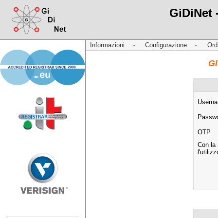
GiDiNet 
Informazioni
Configurazione
Ord
Gi
Usern
Passw
OTP
Con la 
l'utili